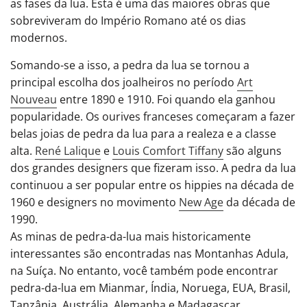
as fases da lua.
Esta é uma das maiores obras que
sobreviveram do Império Romano até os dias
modernos.
Somando-se a isso, a pedra da lua se tornou a
principal escolha dos joalheiros no
período
Art
Nouveau
entre 1890 e 1910. Foi quando ela ganhou
popularidade. Os ourives franceses começaram a fazer
belas joias de pedra da lua para a realeza e a classe
alta.
René Lalique
e
Louis Comfort Tiffany
são alguns
dos grandes designers que fizeram isso. A pedra da lua
continuou a ser popular entre os hippies na década de
1960 e designers no
movimento
New Age
da década de
1990.
As minas de pedra-da-lua mais historicamente
interessantes são encontradas nas Montanhas Adula,
na Suíça. No entanto, você também pode encontrar
pedra-da-lua em Mianmar, Índia, Noruega, EUA, Brasil,
Tanzânia, Austrália, Alemanha e Madagascar.