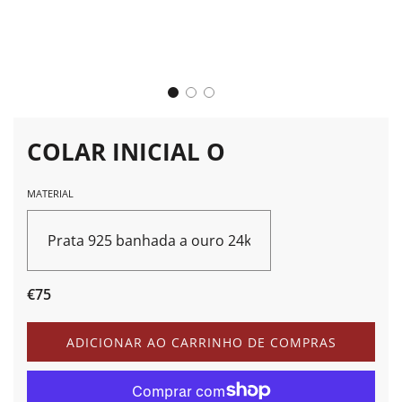
COLAR INICIAL O
MATERIAL
Prata 925 banhada a ouro 24k
Preço
Preço
€75
de
normal
saldo
A
ADICIONAR AO CARRINHO DE COMPRAS
C
A
R