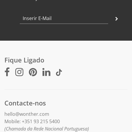
Mais sobre o Colar Inicial O em
ouro maciço de
18k
:
Diâmetro: 15 mm
Peso: 3 gr
Comprimento da corrente: ajustável entre 42 e 45
cm
Acabamento: polido
Fique Ligado
Contacte-nos
hello@wonther.com
Mobile: +351 93 215 5400
(Chamada da Rede Nacional Portuguesa)