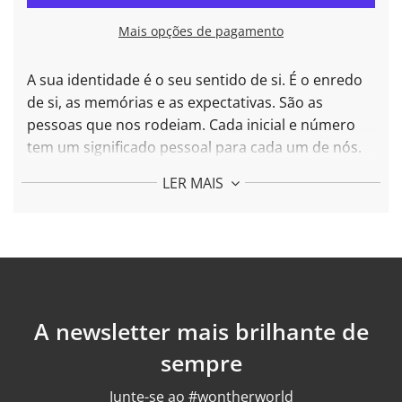
R
E
Mais opções de pagamento
G
A
R
A sua identidade é o seu sentido de si. É o enredo
.
de si, as memórias e as expectativas. São as
.
pessoas que nos rodeiam. Cada inicial e número
tem um significado pessoal para cada um de nós.
Escolha o seu.
LER MAIS
Mais sobre o Colar O Inicial em
prata 9
25 24k
banhada a ouro 24k:
Diâmetro: 15 mm
Peso: 1,7 gr
Comprimento da corrente: ajustável entre 42 e 45
A newsletter mais brilhante de
cm
sempre
Acabamento: polido
Junte-se ao #wontherworld