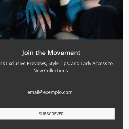
Apoio
ho extra
Guia de Tamanhos
Materiais & Cuidados
éis de
Termos de serviço
Política de Reembolso
Shipping and Sales Policy
Join the Movement
Returns and Exchanges
ck Exclusive Previews, Style Tips, and Early Access to
Certification
New Collections.
Privacy Policy
Complaints Book