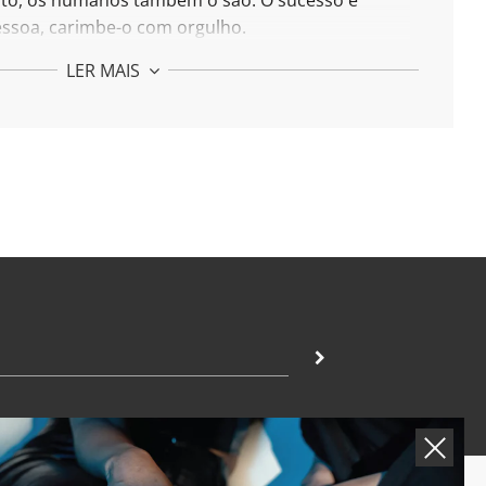
eito, os humanos também o são.
O sucesso é
essoa, carimbe-o com orgulho.
a família. A base do amor incondicional.
LER MAIS
 da Família:
 prata 925 e banhada a ouro 24k