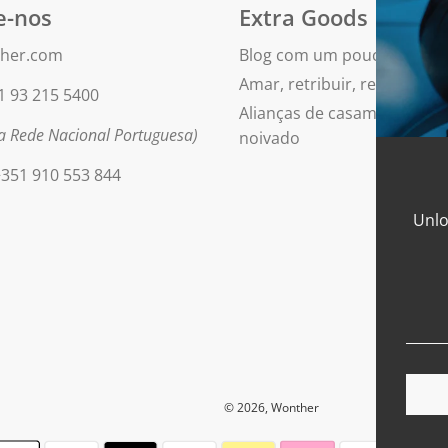
e-nos
Extra Goods
her.com
Blog com um pouco de bril
Amar, retribuir, repetir
1 93 215 5400
Alianças de casamento e an
 Rede Nacional Portuguesa)
noivado
351 910 553 844
Unlo
© 2026, Wonther