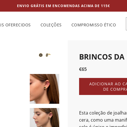
ENVIO GRÁTIS EM ENCOMENDAS ACIMA DE 115€
IS OFERECIDOS
COLEÇÕES
COMPROMISSO ÉTICO
BRINCOS DA 
Preço
Preço
€65
de
normal
saldo
A
ADICIONAR AO C
C
DE COMPR
A
R
R
E
Esta coleção de joalha
G
cera, como uma manif
A
R