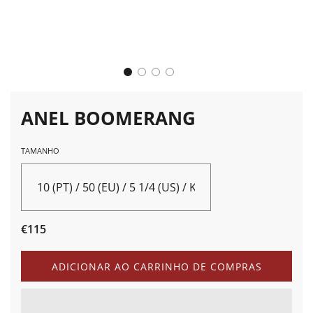
ANEL BOOMERANG
TAMANHO
10 (PT) / 50 (EU) / 5 1/4 (US) / K (UK) / K (AU)
Preço
Preço
€115
de
normal
saldo
A
ADICIONAR AO CARRINHO DE COMPRAS
C
A
R