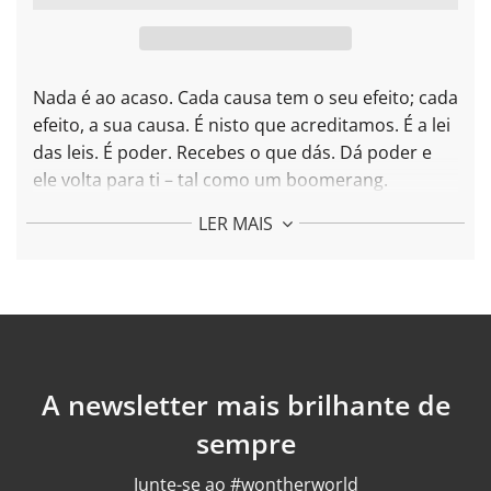
R
E
G
A
R
Nada é ao acaso. Cada causa tem o seu efeito; cada
.
efeito, a sua causa. É nisto que acreditamos. É a lei
.
das leis. É poder. Recebes o que dás. Dá poder e
ele volta para ti – tal como um boomerang.
Mais sobre o Anel Boomerang:
LER MAIS
Cada peça é criada com prata 925 reciclada e
banhada a ouro de 24k
Peso: 3,5 gr
Acabamento: polido
Para encontrar o seu tamanho ideal consulte o
Guia de Tamanhos
A newsletter mais brilhante de
sempre
Junte-se ao #wontherworld