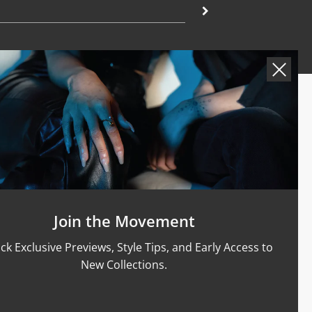
Apoio
ho extra
Guia de Tamanhos
Materiais & Cuidados
éis de
Termos de serviço
Política de Reembolso
Shipping and Sales Policy
Join the Movement
Returns and Exchanges
ck Exclusive Previews, Style Tips, and Early Access to
Certification
New Collections.
Privacy Policy
Complaints Book