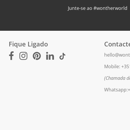
Junte-se ao #wontherworld
Fique Ligado
Contact
hello@wont
Mobile: +35
(Chamada da
Whatsapp:+