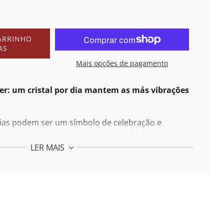
ARRINHO
AS
Mais opções de pagamento
r: um cristal por dia mantem as más vibrações
oias podem ser um símbolo de celebração e
mos os cristais com toda a sua glória e beleza.
LER MAIS
lembrete de que precisa de criar um espaço na
ha o seu cristal, use-o nas suas argolas e
 boas vibrações de que necessita para o dia.
ropósito diferente: pedra da lua para o amor e
ição.