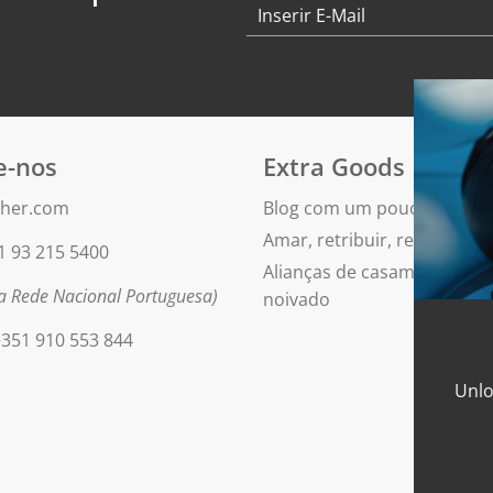
e-nos
Extra Goods
her.com
Blog com um pouco de bril
Amar, retribuir, repetir
1 93 215 5400
Alianças de casamento e an
 Rede Nacional Portuguesa)
noivado
351 910 553 844
Unlo