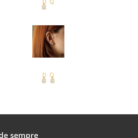
Mais sobre as Mini 
ouro sólido de 24k:
Peso das argolas: 3,05
Peso do pingente: 1,1 
Cristal: Moonstone & 
 de sempre