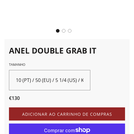
ANEL DOUBLE GRAB IT
TAMANHO
10 (PT) / 50 (EU) / 5 1/4 (US) / K (UK) / K (AU)
Preço
Preço
€130
de
normal
saldo
A
ADICIONAR AO CARRINHO DE COMPRAS
C
A
R