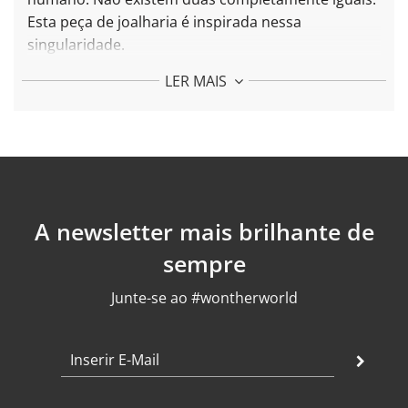
.
Esta peça de joalharia é inspirada nessa
singularidade.
Mais sobre os brincos de impressão digital:
LER MAIS
Cada peça é feita com prata 925 e banhada a ouro
24k
Comprimento: 35 mm
Peso: 6 gr
Acabamento: polido
A newsletter mais brilhante de
sempre
Junte-se ao #wontherworld