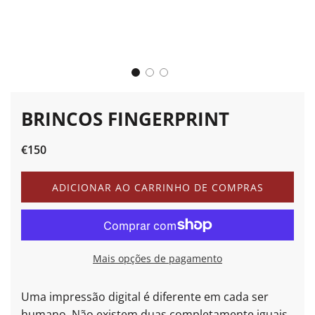
BRINCOS FINGERPRINT
Preço
Preço
€150
de
normal
saldo
A
ADICIONAR AO CARRINHO DE COMPRAS
C
A
R
R
E
Mais opções de pagamento
G
A
R
Uma impressão digital é diferente em cada ser
.
humano. Não existem duas completamente iguais.