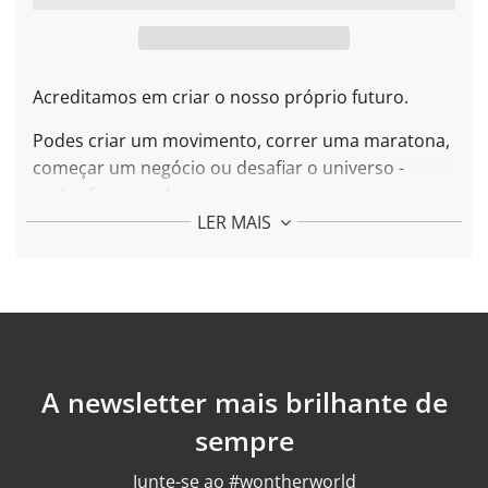
R
E
G
A
R
Acreditamos em criar o nosso próprio futuro.
.
.
Podes criar um movimento, correr uma maratona,
começar um negócio ou desafiar o universo -
podes fazer qualquer coisa.
LER MAIS
Sempre que tiveres uma oportunidade,
agarra-a
com ambas as mãos. Pode ser a oportunidade de
uma vida.
Mais sobre a Pulseira Grab It:
Cada peça é feita com prata 925 e banhada com
ouro 24k
A newsletter mais brilhante de
Peso: 18,4 gr
sempre
Acabamento: polido
Para encontrar o seu tamanho ideal consulte o
Junte-se ao #wontherworld